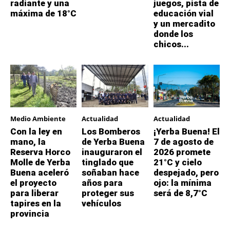
radiante y una
juegos, pista de
máxima de 18°C
educación vial
y un mercadito
donde los
chicos...
Medio Ambiente
Actualidad
Actualidad
Con la ley en
Los Bomberos
¡Yerba Buena! El
mano, la
de Yerba Buena
7 de agosto de
Reserva Horco
inauguraron el
2026 promete
Molle de Yerba
tinglado que
21°C y cielo
Buena aceleró
soñaban hace
despejado, pero
el proyecto
años para
ojo: la mínima
para liberar
proteger sus
será de 8,7°C
tapires en la
vehículos
provincia