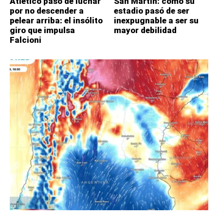
Atlético pasó de luchar
San Martín: cómo su
por no descender a
estadio pasó de ser
pelear arriba: el insólito
inexpugnable a ser su
giro que impulsa
mayor debilidad
Falcioni