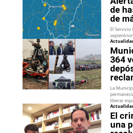
Alert
de ha
de má
El Servicio
septentrion
Actualida
Munic
364 v
depós
recl
La Municip
permanecía
liberar espa
Actualida
El cr
una p