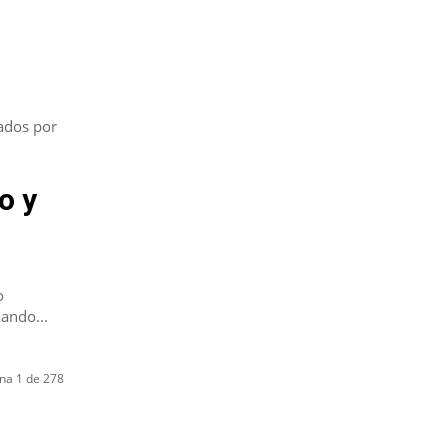
mados por
o y
o
ando...
na 1 de 278