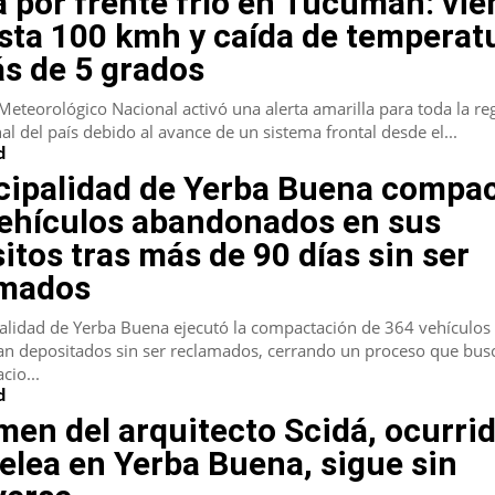
a por frente frío en Tucumán: vie
sta 100 kmh y caída de temperat
s de 5 grados
 Meteorológico Nacional activó una alerta amarilla para toda la re
al del país debido al avance de un sistema frontal desde el...
d
ipalidad de Yerba Buena compa
ehículos abandonados en sus
itos tras más de 90 días sin ser
amados
alidad de Yerba Buena ejecutó la compactación de 364 vehículos
n depositados sin ser reclamados, cerrando un proceso que bus
cio...
d
imen del arquitecto Scidá, ocurri
elea en Yerba Buena, sigue sin