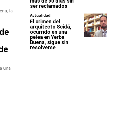
más de 90 días sin
ser reclamados
ena, la
Actualidad
El crimen del
arquitecto Scidá,
 de
ocurrido en una
pelea en Yerba
Buena, sigue sin
 de
resolverse
pa una
: