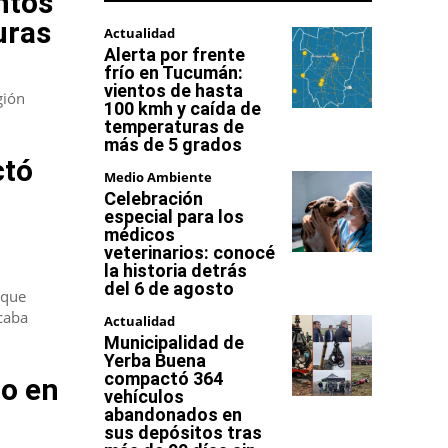
ntos
uras
Actualidad
Alerta por frente
frío en Tucumán:
vientos de hasta
gión
100 kmh y caída de
temperaturas de
más de 5 grados
ctó
Medio Ambiente
Celebración
especial para los
médicos
veterinarios: conocé
la historia detrás
del 6 de agosto
 que
caba
Actualidad
Municipalidad de
Yerba Buena
compactó 364
do en
vehículos
abandonados en
sus depósitos tras