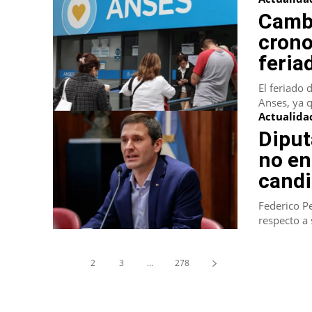
Cambi
crono
feria
El feriado
Anses, ya q
Actualida
Diput
no en
candi
Federico Pe
respecto a 
1
2
3
...
278