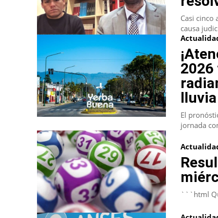
resol
Casi cinco 
causa judic
Actualida
¡Aten
2026 
radia
lluvia
El pronóst
jornada con
Actualida
Resul
miérc
```html Qu
Actualida