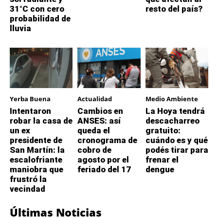
31°C con cero
resto del país?
probabilidad de
lluvia
Yerba Buena
Actualidad
Medio Ambiente
Intentaron
Cambios en
La Hoya tendrá
robar la casa de
ANSES: así
descacharreo
un ex
queda el
gratuito:
presidente de
cronograma de
cuándo es y qué
San Martín: la
cobro de
podés tirar para
escalofriante
agosto por el
frenar el
maniobra que
feriado del 17
dengue
frustró la
vecindad
Últimas Noticias