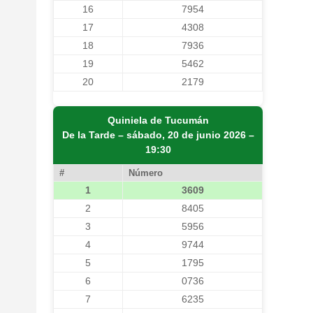
16
7954
17
4308
18
7936
19
5462
20
2179
Quiniela de Tucumán
De la Tarde – sábado, 20 de junio 2026 –
19:30
#
Número
1
3609
2
8405
3
5956
4
9744
5
1795
6
0736
7
6235