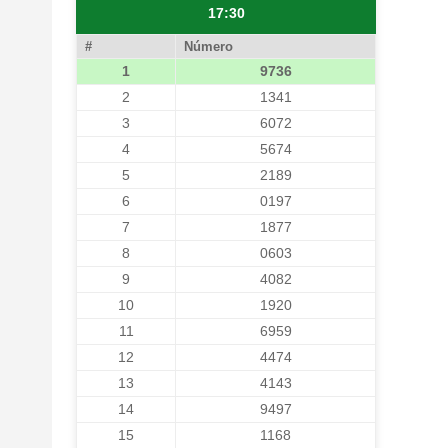
17:30
#
Número
1
9736
2
1341
3
6072
4
5674
5
2189
6
0197
7
1877
8
0603
9
4082
10
1920
11
6959
12
4474
13
4143
14
9497
15
1168