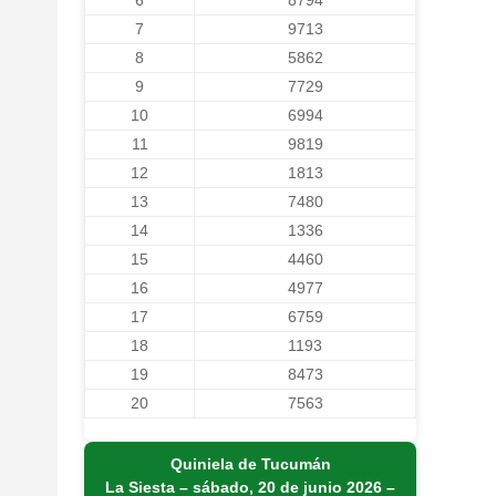
6
8794
7
9713
8
5862
9
7729
10
6994
11
9819
12
1813
13
7480
14
1336
15
4460
16
4977
17
6759
18
1193
19
8473
20
7563
Quiniela de Tucumán
La Siesta – sábado, 20 de junio 2026 –