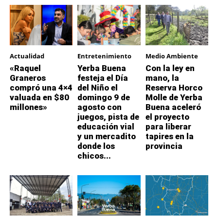
Actualidad
Entretenimiento
Medio Ambiente
«Raquel
Yerba Buena
Con la ley en
Graneros
festeja el Día
mano, la
compró una 4×4
del Niño el
Reserva Horco
valuada en $80
domingo 9 de
Molle de Yerba
millones»
agosto con
Buena aceleró
juegos, pista de
el proyecto
educación vial
para liberar
y un mercadito
tapires en la
donde los
provincia
chicos...