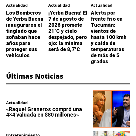
Actualidad
Actualidad
Actualidad
Los Bomberos
¡Yerba Buena! El
Alerta por
de Yerba Buena
7 de agosto de
frente frío en
inauguraron el
2026 promete
Tucumán:
tinglado que
21°C y cielo
vientos de
soñaban hace
despejado, pero
hasta 100 kmh
años para
ojo: la mínima
y caída de
proteger sus
será de 8,7°C
temperaturas
vehículos
de más de 5
grados
Últimas Noticias
Actualidad
«Raquel Graneros compró una
4×4 valuada en $80 millones»
Entretenimiento