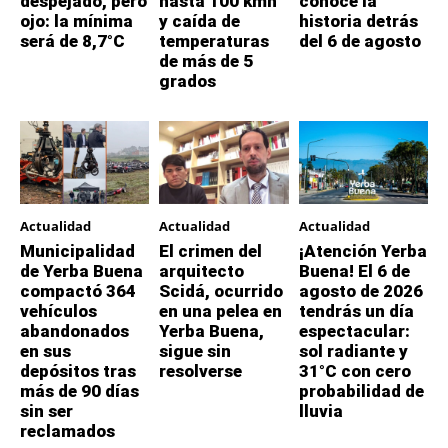
despejado, pero
hasta 100 kmh
conocé la
ojo: la mínima
y caída de
historia detrás
será de 8,7°C
temperaturas
del 6 de agosto
de más de 5
grados
Actualidad
Actualidad
Actualidad
Municipalidad
El crimen del
¡Atención Yerba
de Yerba Buena
arquitecto
Buena! El 6 de
compactó 364
Scidá, ocurrido
agosto de 2026
vehículos
en una pelea en
tendrás un día
abandonados
Yerba Buena,
espectacular:
en sus
sigue sin
sol radiante y
depósitos tras
resolverse
31°C con cero
más de 90 días
probabilidad de
sin ser
lluvia
reclamados