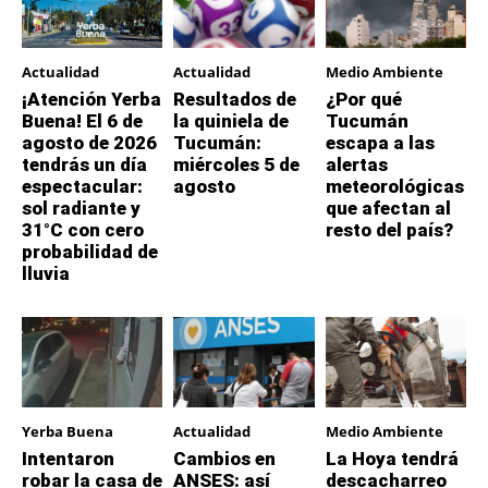
Actualidad
Actualidad
Medio Ambiente
¡Atención Yerba
Resultados de
¿Por qué
Buena! El 6 de
la quiniela de
Tucumán
agosto de 2026
Tucumán:
escapa a las
tendrás un día
miércoles 5 de
alertas
espectacular:
agosto
meteorológicas
sol radiante y
que afectan al
31°C con cero
resto del país?
probabilidad de
lluvia
Yerba Buena
Actualidad
Medio Ambiente
Intentaron
Cambios en
La Hoya tendrá
robar la casa de
ANSES: así
descacharreo