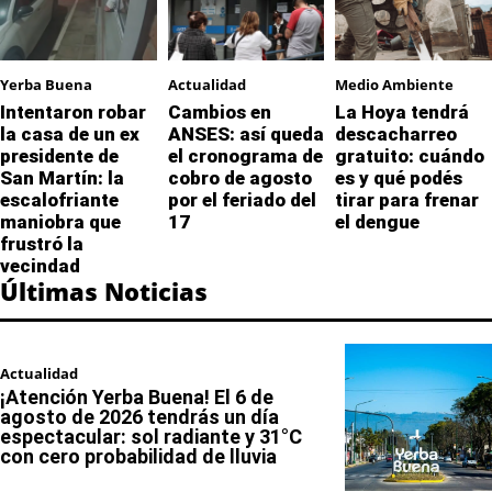
Yerba Buena
Actualidad
Medio Ambiente
Intentaron robar
Cambios en
La Hoya tendrá
la casa de un ex
ANSES: así queda
descacharreo
presidente de
el cronograma de
gratuito: cuándo
San Martín: la
cobro de agosto
es y qué podés
escalofriante
por el feriado del
tirar para frenar
maniobra que
17
el dengue
frustró la
vecindad
Últimas Noticias
Actualidad
¡Atención Yerba Buena! El 6 de
agosto de 2026 tendrás un día
espectacular: sol radiante y 31°C
con cero probabilidad de lluvia