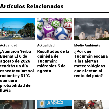
Artículos Relacionados
Actualidad
Actualidad
Medio Ambiente
¡Atención Yerba
Resultados de la
¿Por qué
Buena! El 6 de
quiniela de
Tucumán escapa
agosto de 2026
Tucumán:
a las alertas
tendrás un día
miércoles 5 de
meteorológicas
espectacular: sol
agosto
que afectan al
radiante y 31°C
resto del país?
con cero
probabilidad de
lluvia