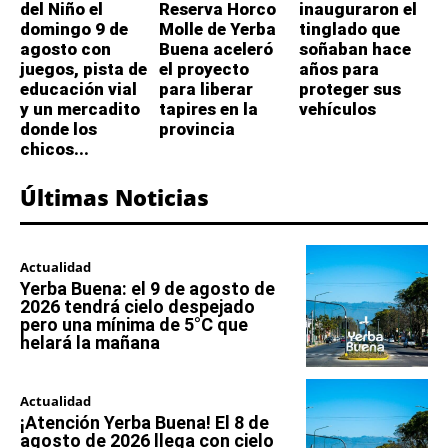
del Niño el
Reserva Horco
inauguraron el
domingo 9 de
Molle de Yerba
tinglado que
agosto con
Buena aceleró
soñaban hace
juegos, pista de
el proyecto
años para
educación vial
para liberar
proteger sus
y un mercadito
tapires en la
vehículos
donde los
provincia
chicos...
Últimas Noticias
Actualidad
Yerba Buena: el 9 de agosto de
2026 tendrá cielo despejado
pero una mínima de 5°C que
helará la mañana
Actualidad
¡Atención Yerba Buena! El 8 de
agosto de 2026 llega con cielo