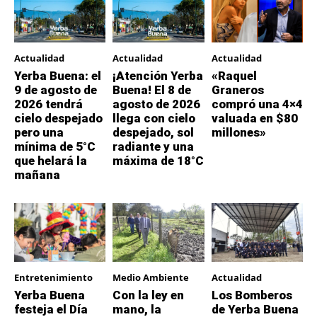
Actualidad
Actualidad
Actualidad
Yerba Buena: el
¡Atención Yerba
«Raquel
9 de agosto de
Buena! El 8 de
Graneros
2026 tendrá
agosto de 2026
compró una 4×4
cielo despejado
llega con cielo
valuada en $80
pero una
despejado, sol
millones»
mínima de 5°C
radiante y una
que helará la
máxima de 18°C
mañana
Entretenimiento
Medio Ambiente
Actualidad
Yerba Buena
Con la ley en
Los Bomberos
festeja el Día
mano, la
de Yerba Buena