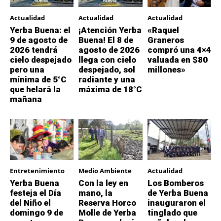
Actualidad
Actualidad
Actualidad
Yerba Buena: el
¡Atención Yerba
«Raquel
9 de agosto de
Buena! El 8 de
Graneros
2026 tendrá
agosto de 2026
compró una 4×4
cielo despejado
llega con cielo
valuada en $80
pero una
despejado, sol
millones»
mínima de 5°C
radiante y una
que helará la
máxima de 18°C
mañana
Entretenimiento
Medio Ambiente
Actualidad
Yerba Buena
Con la ley en
Los Bomberos
festeja el Día
mano, la
de Yerba Buena
del Niño el
Reserva Horco
inauguraron el
domingo 9 de
Molle de Yerba
tinglado que