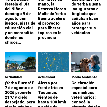
festeja el Día
mano, la
de Yerba Buena
del Niño el
Reserva Horco
inauguraron el
domingo 9 de
Molle de Yerba
tinglado que
agosto con
Buena aceleró
soñaban hace
juegos, pista de
el proyecto
años para
educación vial
para liberar
proteger sus
y un mercadito
tapires en la
vehículos
donde los
provincia
chicos...
Actualidad
Actualidad
Medio Ambiente
¡Yerba Buena! El
Alerta por
Celebración
7 de agosto de
frente frío en
especial para
2026 promete
Tucumán:
los médicos
21°C y cielo
vientos de
veterinarios:
despejado, pero
hasta 100 kmh
conocé la
ojo: la mínima
y caída de
historia detrás