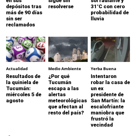
en sus
sigue sin
sol radiante y
depósitos tras
resolverse
31°C con cero
más de 90 días
probabilidad de
sin ser
lluvia
reclamados
Actualidad
Medio Ambiente
Yerba Buena
Resultados de
¿Por qué
Intentaron
la quiniela de
Tucumán
robar la casa de
Tucumán:
escapa a las
un ex
miércoles 5 de
alertas
presidente de
agosto
meteorológicas
San Martín: la
que afectan al
escalofriante
resto del país?
maniobra que
frustró la
vecindad