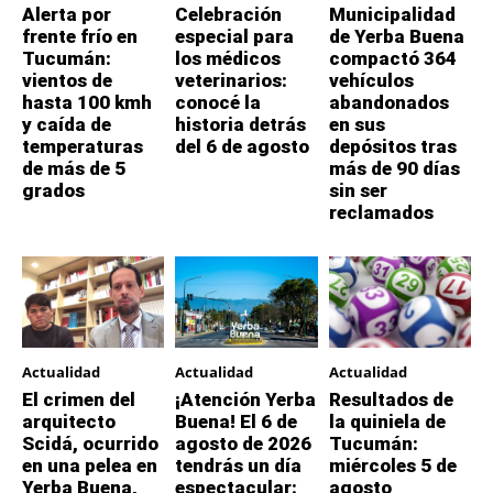
Alerta por
Celebración
Municipalidad
frente frío en
especial para
de Yerba Buena
Tucumán:
los médicos
compactó 364
vientos de
veterinarios:
vehículos
hasta 100 kmh
conocé la
abandonados
y caída de
historia detrás
en sus
temperaturas
del 6 de agosto
depósitos tras
de más de 5
más de 90 días
grados
sin ser
reclamados
Actualidad
Actualidad
Actualidad
El crimen del
¡Atención Yerba
Resultados de
arquitecto
Buena! El 6 de
la quiniela de
Scidá, ocurrido
agosto de 2026
Tucumán:
en una pelea en
tendrás un día
miércoles 5 de
Yerba Buena,
espectacular:
agosto