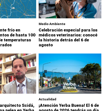
Medio Ambiente
nte frío en
Celebración especial para los
ntos de hasta 100
médicos veterinarios: conocé
de temperaturas
la historia detrás del 6 de
grados
agosto
Actualidad
 arquitecto Scidá,
¡Atención Yerba Buena! El 6 de
na pelea en Yerba
agosto de 2026 tendrás un día