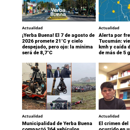
Actualidad
Actualidad
¡Yerba Buena! El 7 de agosto de
Alerta por fre
2026 promete 21°C y cielo
Tucumán: vie
despejado, pero ojo: la mínima
kmh y caída 
será de 8,7°C
de más de 5 
Actualidad
Actualidad
Municipalidad de Yerba Buena
El crimen del
compactó 364 vehículos
ocurrido en u