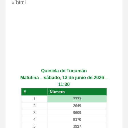
«`html
Quiniela de Tucumán
Matutina – sábado, 13 de junio de 2026 –
11:30
#
Número
1
7773
2
2649
3
9609
4
8170
5
3927