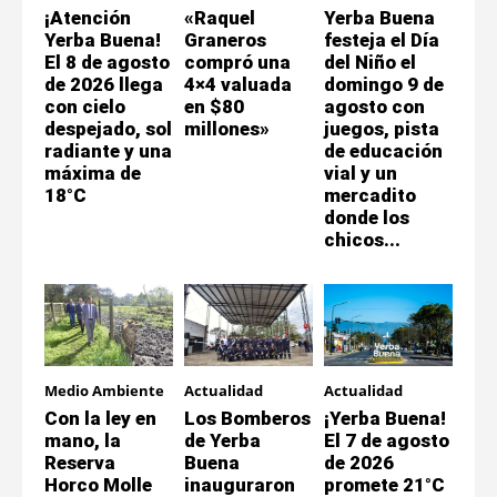
¡Atención
«Raquel
Yerba Buena
Yerba Buena!
Graneros
festeja el Día
El 8 de agosto
compró una
del Niño el
de 2026 llega
4×4 valuada
domingo 9 de
con cielo
en $80
agosto con
despejado, sol
millones»
juegos, pista
radiante y una
de educación
máxima de
vial y un
18°C
mercadito
donde los
chicos...
Medio Ambiente
Actualidad
Actualidad
Con la ley en
Los Bomberos
¡Yerba Buena!
mano, la
de Yerba
El 7 de agosto
Reserva
Buena
de 2026
Horco Molle
inauguraron
promete 21°C