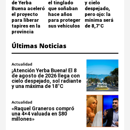
de Yerba
el tinglado
y cielo
Buena aceleró
que soñaban
despejado,
el proyecto
hace años
pero ojo: la
para liberar
para proteger
mínima será
tapires en la
sus vehículos
de 8,7°C
provincia
Últimas Noticias
Actualidad
¡Atención Yerba Buena! El 8
de agosto de 2026 llega con
cielo despejado, sol radiante
y una máxima de 18°C
Actualidad
«Raquel Graneros compró
una 4×4 valuada en $80
millones»