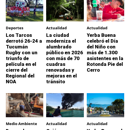
Deportes
Actualidad
Actualidad
Los Tarcos
La ciudad
Yerba Buena
derrotó 26-24 a
moderniza el
celebró el Día
Tucumán
alumbrado
del Niño con
Rugby con un
público en 2026
más de 1.300
triunfo de
con más de 70
asistentes en la
película en el
cuadras
Rotonda Pie del
cierre del
renovadas y
Cerro
Regional del
mejoras en el
NOA
tránsito
Medio Ambiente
Actualidad
Actualidad