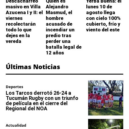
Descacharreo
Quién es
Yerba Buena: el
masivo en Villa
Alejandro
lunes 10 de
Azucena I y II: el
Masmud, el
agosto llega
viernes
hombre
con cielo 100%
recolectarán
acusado de
cubierto, frío y
todo lo que
incendiar un
viento del este
dejes en la
predio tras
vereda
perder una
batalla legal de
12 años
Últimas Noticias
Deportes
Los Tarcos derrotó 26-24 a
Tucumán Rugby con un triunfo
de película en el cierre del
Regional del NOA
Actualidad