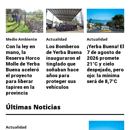
Medio Ambiente
Actualidad
Actualidad
Con la ley en
Los Bomberos
¡Yerba Buena! El
mano, la
de Yerba Buena
7 de agosto de
Reserva Horco
inauguraron el
2026 promete
Molle de Yerba
tinglado que
21°C y cielo
Buena aceleró
soñaban hace
despejado, pero
el proyecto
años para
ojo: la mínima
para liberar
proteger sus
será de 8,7°C
tapires en la
vehículos
provincia
Últimas Noticias
Actualidad