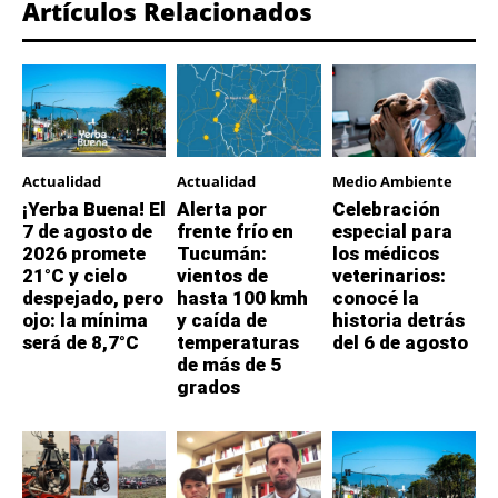
Artículos Relacionados
Actualidad
Actualidad
Medio Ambiente
¡Yerba Buena! El
Alerta por
Celebración
7 de agosto de
frente frío en
especial para
2026 promete
Tucumán:
los médicos
21°C y cielo
vientos de
veterinarios:
despejado, pero
hasta 100 kmh
conocé la
ojo: la mínima
y caída de
historia detrás
será de 8,7°C
temperaturas
del 6 de agosto
de más de 5
grados