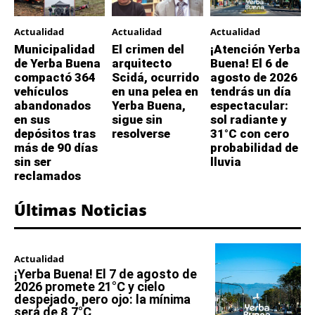
Actualidad
Actualidad
Actualidad
Municipalidad
El crimen del
¡Atención Yerba
de Yerba Buena
arquitecto
Buena! El 6 de
compactó 364
Scidá, ocurrido
agosto de 2026
vehículos
en una pelea en
tendrás un día
abandonados
Yerba Buena,
espectacular:
en sus
sigue sin
sol radiante y
depósitos tras
resolverse
31°C con cero
más de 90 días
probabilidad de
sin ser
lluvia
reclamados
Últimas Noticias
Actualidad
¡Yerba Buena! El 7 de agosto de
2026 promete 21°C y cielo
despejado, pero ojo: la mínima
será de 8,7°C