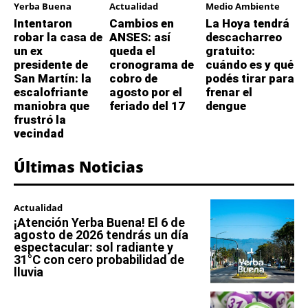
Yerba Buena
Actualidad
Medio Ambiente
Intentaron
Cambios en
La Hoya tendrá
robar la casa de
ANSES: así
descacharreo
un ex
queda el
gratuito:
presidente de
cronograma de
cuándo es y qué
San Martín: la
cobro de
podés tirar para
escalofriante
agosto por el
frenar el
maniobra que
feriado del 17
dengue
frustró la
vecindad
Últimas Noticias
Actualidad
¡Atención Yerba Buena! El 6 de
agosto de 2026 tendrás un día
espectacular: sol radiante y
31°C con cero probabilidad de
lluvia