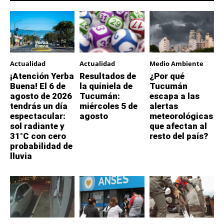
Actualidad
Actualidad
Medio Ambiente
¡Atención Yerba
Resultados de
¿Por qué
Buena! El 6 de
la quiniela de
Tucumán
agosto de 2026
Tucumán:
escapa a las
tendrás un día
miércoles 5 de
alertas
espectacular:
agosto
meteorológicas
sol radiante y
que afectan al
31°C con cero
resto del país?
probabilidad de
lluvia