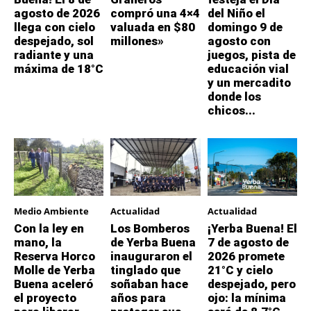
agosto de 2026
compró una 4×4
del Niño el
llega con cielo
valuada en $80
domingo 9 de
despejado, sol
millones»
agosto con
radiante y una
juegos, pista de
máxima de 18°C
educación vial
y un mercadito
donde los
chicos...
Medio Ambiente
Actualidad
Actualidad
Con la ley en
Los Bomberos
¡Yerba Buena! El
mano, la
de Yerba Buena
7 de agosto de
Reserva Horco
inauguraron el
2026 promete
Molle de Yerba
tinglado que
21°C y cielo
Buena aceleró
soñaban hace
despejado, pero
el proyecto
años para
ojo: la mínima