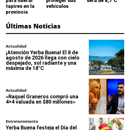
para liberar
proteger sus
será de 8,7°C
tapires en la
vehículos
provincia
Últimas Noticias
Actualidad
¡Atención Yerba Buena! El 8 de
agosto de 2026 llega con cielo
despejado, sol radiante y una
máxima de 18°C
Actualidad
«Raquel Graneros compró una
4×4 valuada en $80 millones»
Entretenimiento
Yerba Buena festeja el Día del