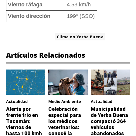
Viento ráfaga
4.53 km/h
Viento dirección
199° (SSO)
ETIQUETA:
Clima en Yerba Buena
Artículos Relacionados
Actualidad
Medio Ambiente
Actualidad
Alerta por
Celebración
Municipalidad
frente frío en
especial para
de Yerba Buena
Tucumán:
los médicos
compactó 364
vientos de
veterinarios:
vehículos
hasta 100 kmh
conocé la
abandonados