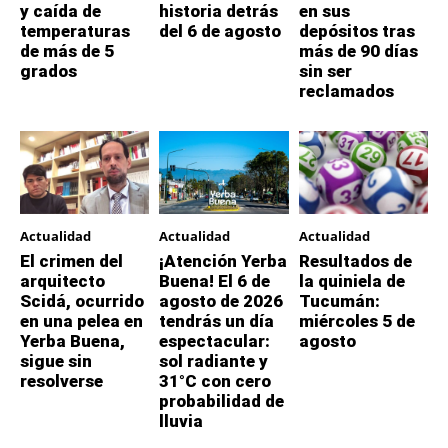
y caída de
historia detrás
en sus
temperaturas
del 6 de agosto
depósitos tras
de más de 5
más de 90 días
grados
sin ser
reclamados
Actualidad
Actualidad
Actualidad
El crimen del
¡Atención Yerba
Resultados de
arquitecto
Buena! El 6 de
la quiniela de
Scidá, ocurrido
agosto de 2026
Tucumán:
en una pelea en
tendrás un día
miércoles 5 de
Yerba Buena,
espectacular:
agosto
sigue sin
sol radiante y
resolverse
31°C con cero
probabilidad de
lluvia