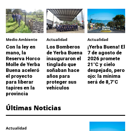
Medio Ambiente
Actualidad
Actualidad
Con la ley en
Los Bomberos
¡Yerba Buena! El
mano, la
de Yerba Buena
7 de agosto de
Reserva Horco
inauguraron el
2026 promete
Molle de Yerba
tinglado que
21°C y cielo
Buena aceleró
soñaban hace
despejado, pero
el proyecto
años para
ojo: la mínima
para liberar
proteger sus
será de 8,7°C
tapires en la
vehículos
provincia
Últimas Noticias
Actualidad