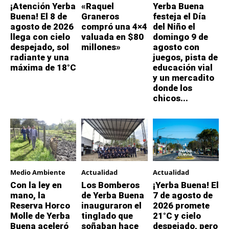
¡Atención Yerba
«Raquel
Yerba Buena
Buena! El 8 de
Graneros
festeja el Día
agosto de 2026
compró una 4×4
del Niño el
llega con cielo
valuada en $80
domingo 9 de
despejado, sol
millones»
agosto con
radiante y una
juegos, pista de
máxima de 18°C
educación vial
y un mercadito
donde los
chicos...
Medio Ambiente
Actualidad
Actualidad
Con la ley en
Los Bomberos
¡Yerba Buena! El
mano, la
de Yerba Buena
7 de agosto de
Reserva Horco
inauguraron el
2026 promete
Molle de Yerba
tinglado que
21°C y cielo
Buena aceleró
soñaban hace
despejado, pero