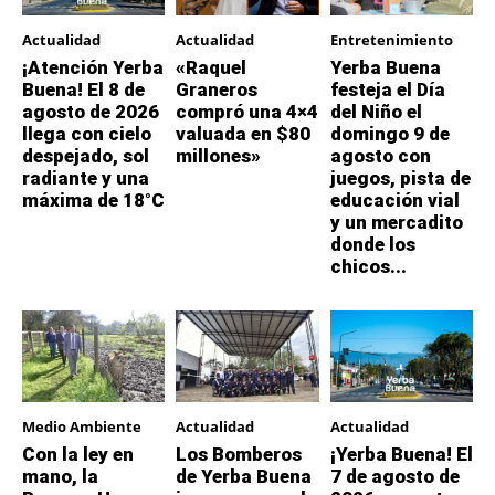
Actualidad
Actualidad
Entretenimiento
¡Atención Yerba
«Raquel
Yerba Buena
Buena! El 8 de
Graneros
festeja el Día
agosto de 2026
compró una 4×4
del Niño el
llega con cielo
valuada en $80
domingo 9 de
despejado, sol
millones»
agosto con
radiante y una
juegos, pista de
máxima de 18°C
educación vial
y un mercadito
donde los
chicos...
Medio Ambiente
Actualidad
Actualidad
Con la ley en
Los Bomberos
¡Yerba Buena! El
mano, la
de Yerba Buena
7 de agosto de