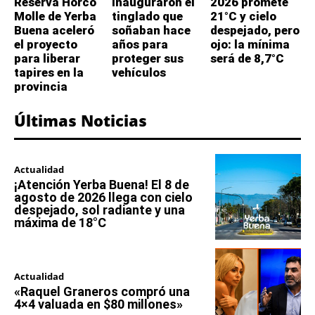
Reserva Horco
inauguraron el
2026 promete
Molle de Yerba
tinglado que
21°C y cielo
Buena aceleró
soñaban hace
despejado, pero
el proyecto
años para
ojo: la mínima
para liberar
proteger sus
será de 8,7°C
tapires en la
vehículos
provincia
Últimas Noticias
Actualidad
¡Atención Yerba Buena! El 8 de
agosto de 2026 llega con cielo
despejado, sol radiante y una
máxima de 18°C
Actualidad
«Raquel Graneros compró una
4×4 valuada en $80 millones»