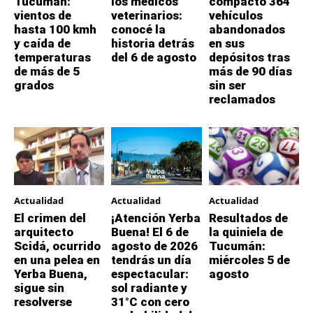
Tucumán:
los médicos
compactó 364
vientos de
veterinarios:
vehículos
hasta 100 kmh
conocé la
abandonados
y caída de
historia detrás
en sus
temperaturas
del 6 de agosto
depósitos tras
de más de 5
más de 90 días
grados
sin ser
reclamados
Actualidad
Actualidad
Actualidad
El crimen del
¡Atención Yerba
Resultados de
arquitecto
Buena! El 6 de
la quiniela de
Scidá, ocurrido
agosto de 2026
Tucumán:
en una pelea en
tendrás un día
miércoles 5 de
Yerba Buena,
espectacular:
agosto
sigue sin
sol radiante y
resolverse
31°C con cero