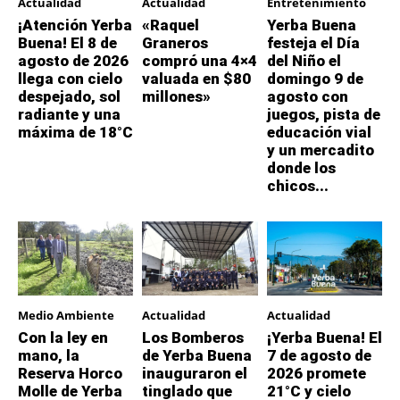
Actualidad
Actualidad
Entretenimiento
¡Atención Yerba
«Raquel
Yerba Buena
Buena! El 8 de
Graneros
festeja el Día
agosto de 2026
compró una 4×4
del Niño el
llega con cielo
valuada en $80
domingo 9 de
despejado, sol
millones»
agosto con
radiante y una
juegos, pista de
máxima de 18°C
educación vial
y un mercadito
donde los
chicos...
Medio Ambiente
Actualidad
Actualidad
Con la ley en
Los Bomberos
¡Yerba Buena! El
mano, la
de Yerba Buena
7 de agosto de
Reserva Horco
inauguraron el
2026 promete
Molle de Yerba
tinglado que
21°C y cielo