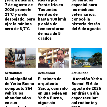
¡Yerba Buena! El
Alerta por
Celebración
7 de agosto de
frente frío en
especial para
2026 promete
Tucumán:
los médicos
21°C y cielo
vientos de
veterinarios:
despejado, pero
hasta 100 kmh
conocé la
ojo: la mínima
y caída de
historia detrás
será de 8,7°C
temperaturas
del 6 de agosto
de más de 5
grados
Actualidad
Actualidad
Actualidad
Municipalidad
El crimen del
¡Atención Yerba
de Yerba Buena
arquitecto
Buena! El 6 de
compactó 364
Scidá, ocurrido
agosto de 2026
vehículos
en una pelea en
tendrás un día
abandonados
Yerba Buena,
espectacular:
en sus
sigue sin
sol radiante y