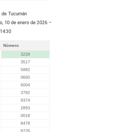
a de Tucumán
o, 10 de enero de 2026 –
14:30
Número
3228
3517
5882
0660
6004
3782
9374
2893
0018
8478
8726