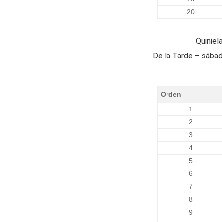
20
Quiniel
De la Tarde – sába
Orden
1
2
3
4
5
6
7
8
9