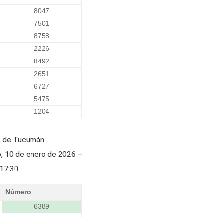
8047
7501
8758
2226
8492
2651
6727
5475
1204
a de Tucumán
o, 10 de enero de 2026 –
17:30
Número
6389