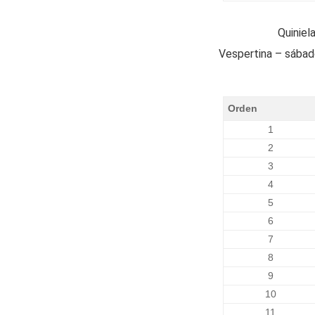
Quiniel
Vespertina – sábad
Orden
1
2
3
4
5
6
7
8
9
10
11