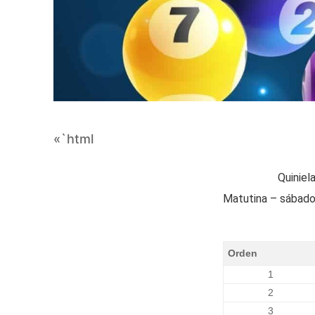
«`html
Quiniel
Matutina – sábado
Orden
1
2
3