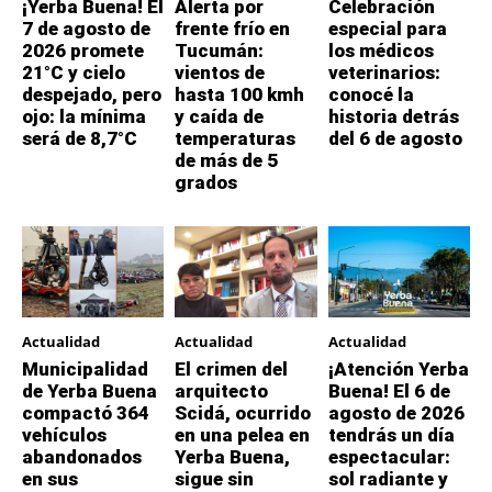
¡Yerba Buena! El
Alerta por
Celebración
7 de agosto de
frente frío en
especial para
2026 promete
Tucumán:
los médicos
21°C y cielo
vientos de
veterinarios:
despejado, pero
hasta 100 kmh
conocé la
ojo: la mínima
y caída de
historia detrás
será de 8,7°C
temperaturas
del 6 de agosto
de más de 5
grados
Actualidad
Actualidad
Actualidad
Municipalidad
El crimen del
¡Atención Yerba
de Yerba Buena
arquitecto
Buena! El 6 de
compactó 364
Scidá, ocurrido
agosto de 2026
vehículos
en una pelea en
tendrás un día
abandonados
Yerba Buena,
espectacular:
en sus
sigue sin
sol radiante y