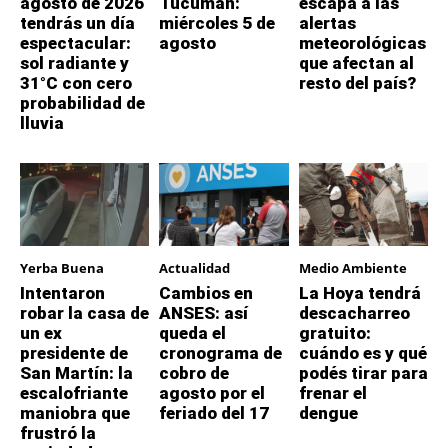
agosto de 2026
Tucumán:
escapa a las
tendrás un día
miércoles 5 de
alertas
espectacular:
agosto
meteorológicas
sol radiante y
que afectan al
31°C con cero
resto del país?
probabilidad de
lluvia
Yerba Buena
Actualidad
Medio Ambiente
Intentaron
Cambios en
La Hoya tendrá
robar la casa de
ANSES: así
descacharreo
un ex
queda el
gratuito:
presidente de
cronograma de
cuándo es y qué
San Martín: la
cobro de
podés tirar para
escalofriante
agosto por el
frenar el
maniobra que
feriado del 17
dengue
frustró la