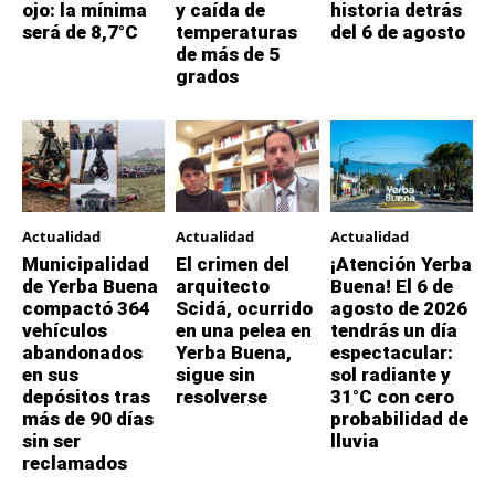
ojo: la mínima
y caída de
historia detrás
será de 8,7°C
temperaturas
del 6 de agosto
de más de 5
grados
Actualidad
Actualidad
Actualidad
Municipalidad
El crimen del
¡Atención Yerba
de Yerba Buena
arquitecto
Buena! El 6 de
compactó 364
Scidá, ocurrido
agosto de 2026
vehículos
en una pelea en
tendrás un día
abandonados
Yerba Buena,
espectacular:
en sus
sigue sin
sol radiante y
depósitos tras
resolverse
31°C con cero
más de 90 días
probabilidad de
sin ser
lluvia
reclamados