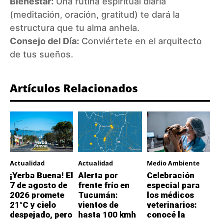
Bienestar:
Una rutina espiritual diaria
(meditación, oración, gratitud) te dará la
estructura que tu alma anhela.
Consejo del Día:
Conviértete en el arquitecto
de tus sueños.
Artículos Relacionados
Actualidad
Actualidad
Medio Ambiente
¡Yerba Buena! El
Alerta por
Celebración
7 de agosto de
frente frío en
especial para
2026 promete
Tucumán:
los médicos
21°C y cielo
vientos de
veterinarios:
despejado, pero
hasta 100 kmh
conocé la