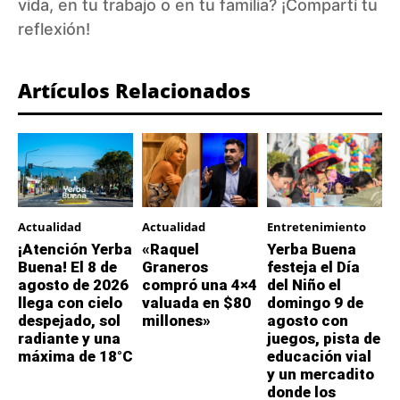
vida, en tu trabajo o en tu familia? ¡Compartí tu
reflexión!
Artículos Relacionados
Actualidad
Actualidad
Entretenimiento
¡Atención Yerba
«Raquel
Yerba Buena
Buena! El 8 de
Graneros
festeja el Día
agosto de 2026
compró una 4×4
del Niño el
llega con cielo
valuada en $80
domingo 9 de
despejado, sol
millones»
agosto con
radiante y una
juegos, pista de
máxima de 18°C
educación vial
y un mercadito
donde los