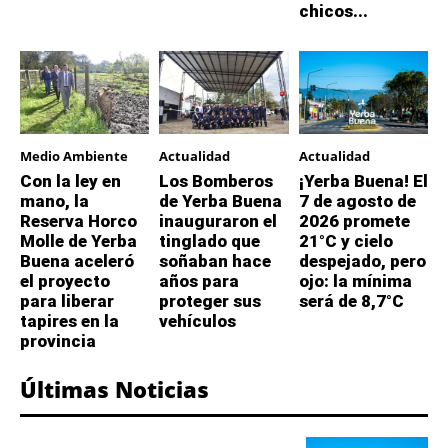
chicos...
Medio Ambiente
Actualidad
Actualidad
Con la ley en
Los Bomberos
¡Yerba Buena! El
mano, la
de Yerba Buena
7 de agosto de
Reserva Horco
inauguraron el
2026 promete
Molle de Yerba
tinglado que
21°C y cielo
Buena aceleró
soñaban hace
despejado, pero
el proyecto
años para
ojo: la mínima
para liberar
proteger sus
será de 8,7°C
tapires en la
vehículos
provincia
Últimas Noticias