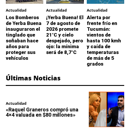
Actualidad
Actualidad
Actualidad
Los Bomberos
¡Yerba Buena! El
Alerta por
de Yerba Buena
7 de agosto de
frente frío en
inauguraron el
2026 promete
Tucumán:
tinglado que
21°C y cielo
vientos de
soñaban hace
despejado, pero
hasta 100 kmh
años para
ojo: la mínima
y caída de
proteger sus
será de 8,7°C
temperaturas
vehículos
de más de 5
grados
Últimas Noticias
Actualidad
«Raquel Graneros compró una
4×4 valuada en $80 millones»