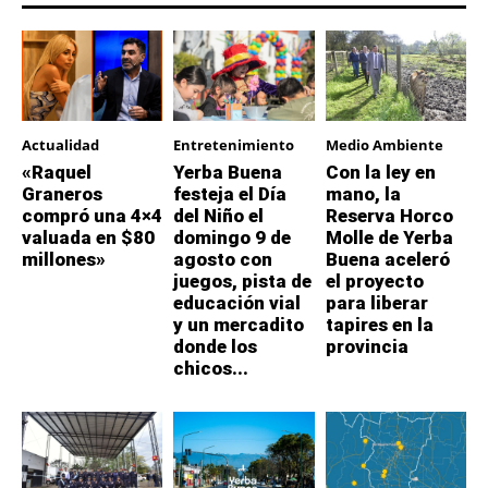
Actualidad
Entretenimiento
Medio Ambiente
«Raquel
Yerba Buena
Con la ley en
Graneros
festeja el Día
mano, la
compró una 4×4
del Niño el
Reserva Horco
valuada en $80
domingo 9 de
Molle de Yerba
millones»
agosto con
Buena aceleró
juegos, pista de
el proyecto
educación vial
para liberar
y un mercadito
tapires en la
donde los
provincia
chicos...