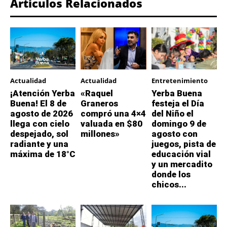
Artículos Relacionados
Actualidad
Actualidad
Entretenimiento
¡Atención Yerba
«Raquel
Yerba Buena
Buena! El 8 de
Graneros
festeja el Día
agosto de 2026
compró una 4×4
del Niño el
llega con cielo
valuada en $80
domingo 9 de
despejado, sol
millones»
agosto con
radiante y una
juegos, pista de
máxima de 18°C
educación vial
y un mercadito
donde los
chicos...