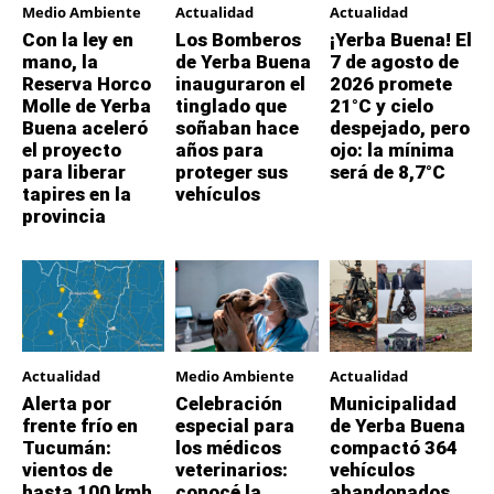
Medio Ambiente
Actualidad
Actualidad
Con la ley en
Los Bomberos
¡Yerba Buena! El
mano, la
de Yerba Buena
7 de agosto de
Reserva Horco
inauguraron el
2026 promete
Molle de Yerba
tinglado que
21°C y cielo
Buena aceleró
soñaban hace
despejado, pero
el proyecto
años para
ojo: la mínima
para liberar
proteger sus
será de 8,7°C
tapires en la
vehículos
provincia
Actualidad
Medio Ambiente
Actualidad
Alerta por
Celebración
Municipalidad
frente frío en
especial para
de Yerba Buena
Tucumán:
los médicos
compactó 364
vientos de
veterinarios:
vehículos
hasta 100 kmh
conocé la
abandonados