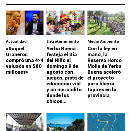
Actualidad
Entretenimiento
Medio Ambiente
«Raquel
Yerba Buena
Con la ley en
Graneros
festeja el Día
mano, la
compró una 4×4
del Niño el
Reserva Horco
valuada en $80
domingo 9 de
Molle de Yerba
millones»
agosto con
Buena aceleró
juegos, pista de
el proyecto
educación vial
para liberar
y un mercadito
tapires en la
donde los
provincia
chicos...