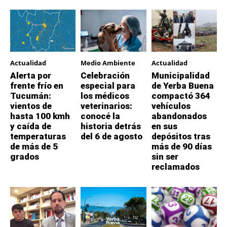
Actualidad
Medio Ambiente
Actualidad
Alerta por
Celebración
Municipalidad
frente frío en
especial para
de Yerba Buena
Tucumán:
los médicos
compactó 364
vientos de
veterinarios:
vehículos
hasta 100 kmh
conocé la
abandonados
y caída de
historia detrás
en sus
temperaturas
del 6 de agosto
depósitos tras
de más de 5
más de 90 días
grados
sin ser
reclamados