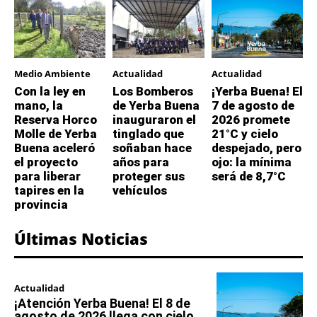
Medio Ambiente
Actualidad
Actualidad
Con la ley en
Los Bomberos
¡Yerba Buena! El
mano, la
de Yerba Buena
7 de agosto de
Reserva Horco
inauguraron el
2026 promete
Molle de Yerba
tinglado que
21°C y cielo
Buena aceleró
soñaban hace
despejado, pero
el proyecto
años para
ojo: la mínima
para liberar
proteger sus
será de 8,7°C
tapires en la
vehículos
provincia
Últimas Noticias
Actualidad
¡Atención Yerba Buena! El 8 de
agosto de 2026 llega con cielo