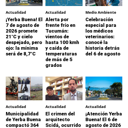
Actualidad
Actualidad
Medio Ambiente
¡Yerba Buena! El
Alerta por
Celebración
7 de agosto de
frente frío en
especial para
2026 promete
Tucumán:
los médicos
21°C y cielo
vientos de
veterinarios:
despejado, pero
hasta 100 kmh
conocé la
ojo: la mínima
y caída de
historia detrás
será de 8,7°C
temperaturas
del 6 de agosto
de más de 5
grados
Actualidad
Actualidad
Actualidad
Municipalidad
El crimen del
¡Atención Yerba
de Yerba Buena
arquitecto
Buena! El 6 de
compactó 364
Scidá, ocurrido
agosto de 2026