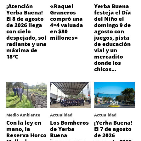
¡Atención
«Raquel
Yerba Buena
Yerba Buena!
Graneros
festeja el Día
El 8 de agosto
compró una
del Niño el
de 2026 llega
4×4 valuada
domingo 9 de
con cielo
en $80
agosto con
despejado, sol
millones»
juegos, pista
radiante y una
de educación
máxima de
vial y un
18°C
mercadito
donde los
chicos...
Medio Ambiente
Actualidad
Actualidad
Con la ley en
Los Bomberos
¡Yerba Buena!
mano, la
de Yerba
El 7 de agosto
Reserva Horco
Buena
de 2026