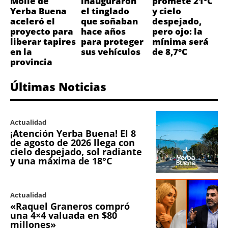
Molle de
inauguraron
promete 21°C
Yerba Buena
el tinglado
y cielo
aceleró el
que soñaban
despejado,
proyecto para
hace años
pero ojo: la
liberar tapires
para proteger
mínima será
en la
sus vehículos
de 8,7°C
provincia
Últimas Noticias
Actualidad
¡Atención Yerba Buena! El 8
de agosto de 2026 llega con
cielo despejado, sol radiante
y una máxima de 18°C
Actualidad
«Raquel Graneros compró
una 4×4 valuada en $80
millones»