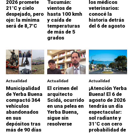
2026 promete
Tucumán:
los médicos
21°C y cielo
vientos de
veterinarios:
despejado, pero
hasta 100 kmh
conocé la
ojo: la mínima
y caída de
historia detrás
será de 8,7°C
temperaturas
del 6 de agosto
de más de 5
grados
Actualidad
Actualidad
Actualidad
Municipalidad
El crimen del
¡Atención Yerba
de Yerba Buena
arquitecto
Buena! El 6 de
compactó 364
Scidá, ocurrido
agosto de 2026
vehículos
en una pelea en
tendrás un día
abandonados
Yerba Buena,
espectacular:
en sus
sigue sin
sol radiante y
depósitos tras
resolverse
31°C con cero
más de 90 días
probabilidad de