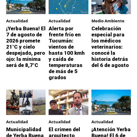
Actualidad
Actualidad
Medio Ambiente
¡Yerba Buena! El
Alerta por
Celebración
7 de agosto de
frente frío en
especial para
2026 promete
Tucumán:
los médicos
21°C y cielo
vientos de
veterinarios:
despejado, pero
hasta 100 kmh
conocé la
ojo: la mínima
y caída de
historia detrás
será de 8,7°C
temperaturas
del 6 de agosto
de más de 5
grados
Actualidad
Actualidad
Actualidad
Municipalidad
El crimen del
¡Atención Yerba
de Yerba Buena
arquitecto
Buena! El 6 de