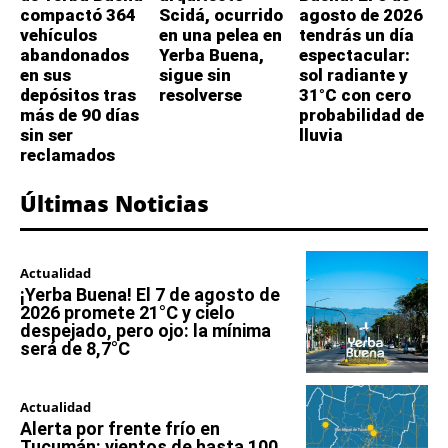
compactó 364
Scidá, ocurrido
agosto de 2026
vehículos
en una pelea en
tendrás un día
abandonados
Yerba Buena,
espectacular:
en sus
sigue sin
sol radiante y
depósitos tras
resolverse
31°C con cero
más de 90 días
probabilidad de
sin ser
lluvia
reclamados
Últimas Noticias
Actualidad
¡Yerba Buena! El 7 de agosto de
2026 promete 21°C y cielo
despejado, pero ojo: la mínima
será de 8,7°C
Actualidad
Alerta por frente frío en
Tucumán: vientos de hasta 100