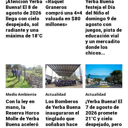
¡Atención Yerba
«Raquel
Yerba Buena
Buena! El 8 de
Graneros
festeja el Día
agosto de 2026
compró una 4×4
del Niño el
llega con cielo
valuada en $80
domingo 9 de
despejado, sol
millones»
agosto con
radiante y una
juegos, pista de
máxima de 18°C
educación vial
y un mercadito
donde los
chicos...
Medio Ambiente
Actualidad
Actualidad
Con la ley en
Los Bomberos
¡Yerba Buena! El
mano, la
de Yerba Buena
7 de agosto de
Reserva Horco
inauguraron el
2026 promete
Molle de Yerba
tinglado que
21°C y cielo
Buena aceleró
soñaban hace
despejado, pero