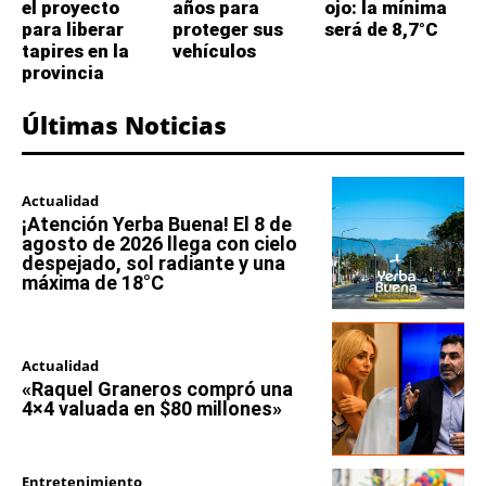
el proyecto
años para
ojo: la mínima
para liberar
proteger sus
será de 8,7°C
tapires en la
vehículos
provincia
Últimas Noticias
Actualidad
¡Atención Yerba Buena! El 8 de
agosto de 2026 llega con cielo
despejado, sol radiante y una
máxima de 18°C
Actualidad
«Raquel Graneros compró una
4×4 valuada en $80 millones»
Entretenimiento