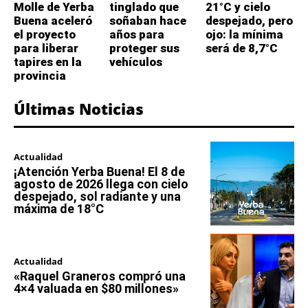
Molle de Yerba
tinglado que
21°C y cielo
Buena aceleró
soñaban hace
despejado, pero
el proyecto
años para
ojo: la mínima
para liberar
proteger sus
será de 8,7°C
tapires en la
vehículos
provincia
Últimas Noticias
Actualidad
¡Atención Yerba Buena! El 8 de
agosto de 2026 llega con cielo
despejado, sol radiante y una
máxima de 18°C
Actualidad
«Raquel Graneros compró una
4×4 valuada en $80 millones»