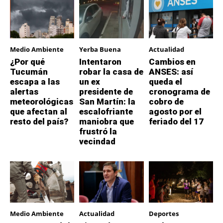
Medio Ambiente
Yerba Buena
Actualidad
¿Por qué
Intentaron
Cambios en
Tucumán
robar la casa de
ANSES: así
escapa a las
un ex
queda el
alertas
presidente de
cronograma de
meteorológicas
San Martín: la
cobro de
que afectan al
escalofriante
agosto por el
resto del país?
maniobra que
feriado del 17
frustró la
vecindad
Medio Ambiente
Actualidad
Deportes