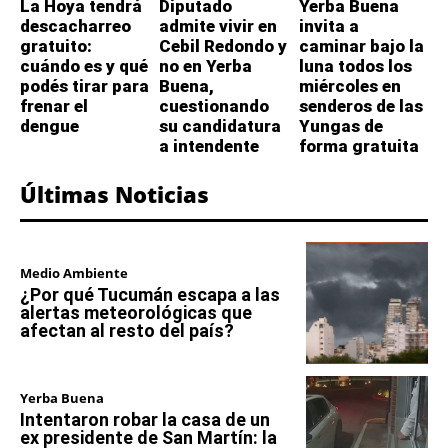
La Hoya tendrá
Diputado
Yerba Buena
descacharreo
admite vivir en
invita a
gratuito:
Cebil Redondo y
caminar bajo la
cuándo es y qué
no en Yerba
luna todos los
podés tirar para
Buena,
miércoles en
frenar el
cuestionando
senderos de las
dengue
su candidatura
Yungas de
a intendente
forma gratuita
Últimas Noticias
Medio Ambiente
¿Por qué Tucumán escapa a las
alertas meteorológicas que
afectan al resto del país?
Yerba Buena
Intentaron robar la casa de un
ex presidente de San Martín: la