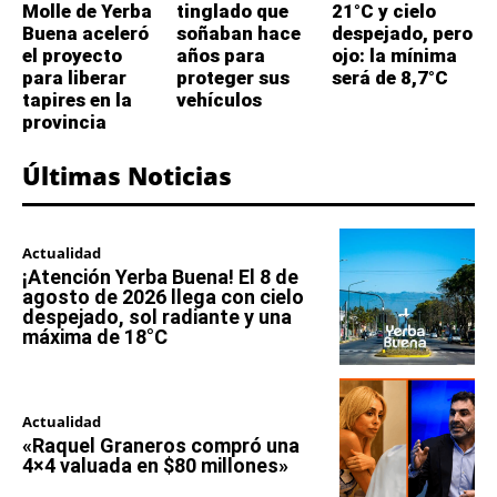
Molle de Yerba
tinglado que
21°C y cielo
Buena aceleró
soñaban hace
despejado, pero
el proyecto
años para
ojo: la mínima
para liberar
proteger sus
será de 8,7°C
tapires en la
vehículos
provincia
Últimas Noticias
Actualidad
¡Atención Yerba Buena! El 8 de
agosto de 2026 llega con cielo
despejado, sol radiante y una
máxima de 18°C
Actualidad
«Raquel Graneros compró una
4×4 valuada en $80 millones»