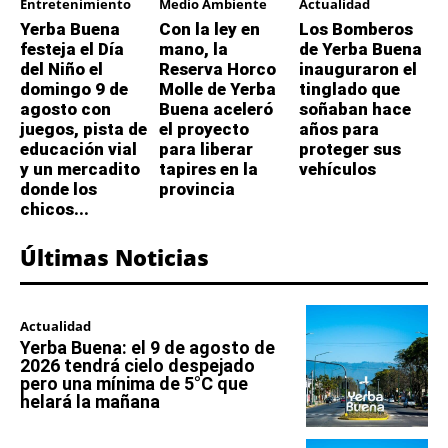
Entretenimiento
Medio Ambiente
Actualidad
Yerba Buena
Con la ley en
Los Bomberos
festeja el Día
mano, la
de Yerba Buena
del Niño el
Reserva Horco
inauguraron el
domingo 9 de
Molle de Yerba
tinglado que
agosto con
Buena aceleró
soñaban hace
juegos, pista de
el proyecto
años para
educación vial
para liberar
proteger sus
y un mercadito
tapires en la
vehículos
donde los
provincia
chicos...
Últimas Noticias
Actualidad
Yerba Buena: el 9 de agosto de
2026 tendrá cielo despejado
pero una mínima de 5°C que
helará la mañana