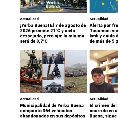
Actualidad
Actualidad
¡Yerba Buena! El 7 de agosto de
Alerta por fre
2026 promete 21°C y cielo
Tucumán: vie
despejado, pero ojo: la mínima
kmh y caída 
será de 8,7°C
de más de 5 
Actualidad
Actualidad
Municipalidad de Yerba Buena
El crimen del
compactó 364 vehículos
ocurrido en u
abandonados en sus depósitos
Buena, sigue 