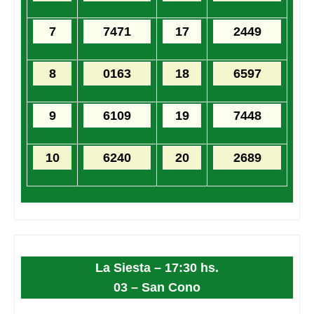
7
7471
17
2449
8
0163
18
6597
9
6109
19
7448
10
6240
20
2689
La Siesta – 17:30 hs.
03 – San Cono