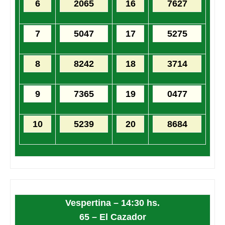
6
2065
16
7627
7
5047
17
5275
8
8242
18
3714
9
7365
19
0477
10
5239
20
8684
Vespertina – 14:30 hs.
65 – El Cazador