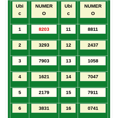
Ubi
NUMER
Ubi
NUMER
c
O
c
O
1
8203
11
8811
2
3293
12
2437
3
7903
13
1058
4
1621
14
7047
5
2179
15
7911
6
3831
16
0741