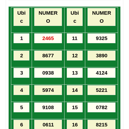
Ubi
NUMER
Ubi
NUMER
c
O
c
O
1
2465
11
9325
2
8677
12
3890
3
0938
13
4124
4
5974
14
5221
5
9108
15
0782
6
0611
16
8215