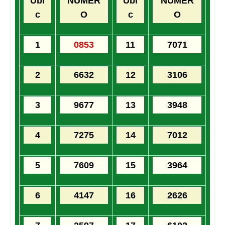
Ubi
NUMER
Ubi
NUMER
c
O
c
O
1
0853
11
7071
2
6632
12
3106
3
9677
13
3948
4
7275
14
7012
5
7609
15
3964
6
4147
16
2626