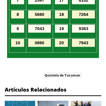
7
2597
17
6102
8
5680
18
7264
9
7043
19
9363
10
0890
20
7943
ETIQUETA:
Quiniela de Tucuman
Artículos Relacionados