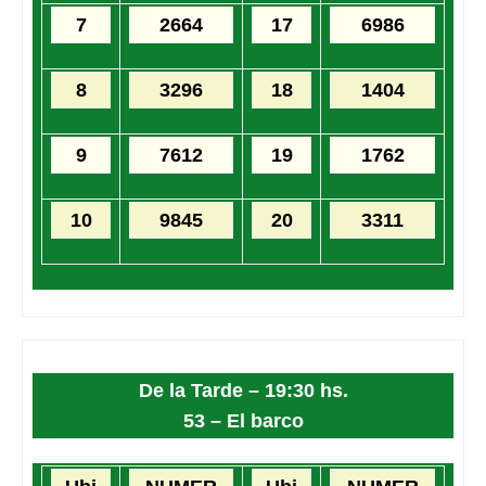
7
2664
17
6986
8
3296
18
1404
9
7612
19
1762
10
9845
20
3311
De la Tarde – 19:30 hs.
53 – El barco