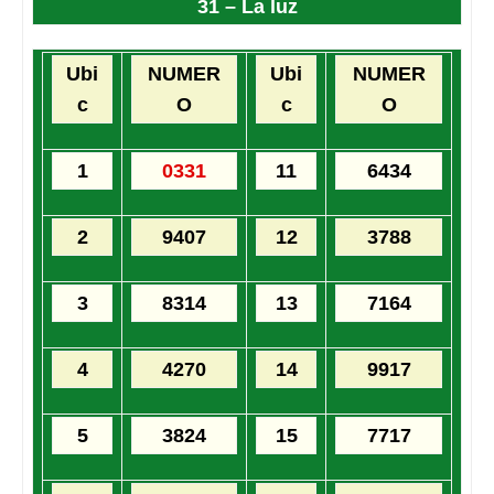
31 – La luz
Ubi
NUMER
Ubi
NUMER
c
O
c
O
1
0331
11
6434
2
9407
12
3788
3
8314
13
7164
4
4270
14
9917
5
3824
15
7717