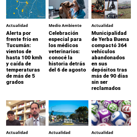
Actualidad
Medio Ambiente
Actualidad
Alerta por
Celebración
Municipalidad
frente frío en
especial para
de Yerba Buena
Tucumán:
los médicos
compactó 364
vientos de
veterinarios:
vehículos
hasta 100 kmh
conocé la
abandonados
y caída de
historia detrás
en sus
temperaturas
del 6 de agosto
depósitos tras
de más de 5
más de 90 días
grados
sin ser
reclamados
Actualidad
Actualidad
Actualidad